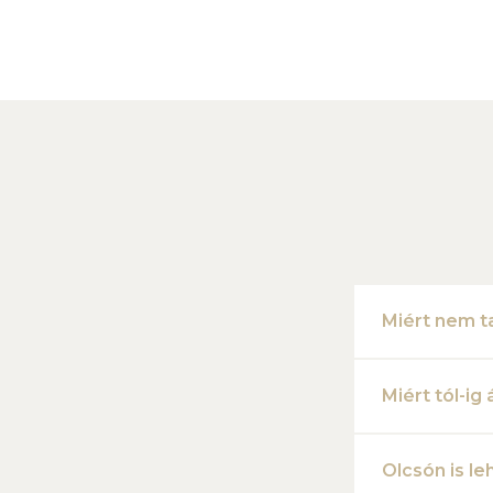
Miért nem t
Miért tól-ig
Olcsón is l