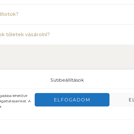
lítotok?
k tőletek vásárolni?
Sütibeállítások
ogadása lehetővé
ELFOGADOM
E
lgáltatásainkat. A
a.
(EU)