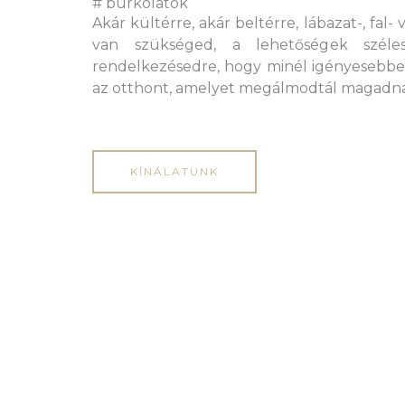
# burkolatok
Akár kültérre, akár beltérre, lábazat-, fal
van szükséged, a lehetőségek széles
rendelkezésedre, hogy minél igényesebbe
az otthont, amelyet megálmodtál magadn
KÍNÁLATUNK