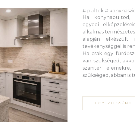
# pultok # konyhaszi
Ha konyhapultod, k
egyedi elképzelése
alkalmas természetes 
alapján elkészült 
tevékenységgel is re
Ha csak egy fürdőszo
van szükséged, akkor
szaniter elemekre,
szükséged, abban is t
EGYEZTESSÜNK!