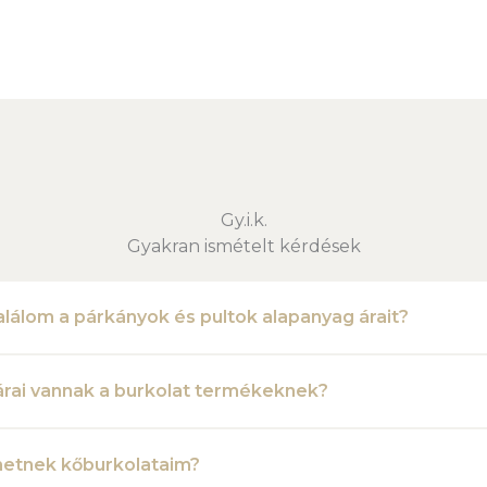
Gy.i.k.
Gyakran ismételt kérdések
alálom a párkányok és pultok alapanyag árait?
 árai vannak a burkolat termékeknek?
ehetnek kőburkolataim?