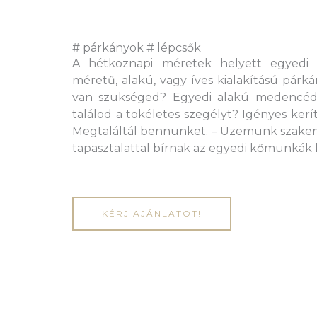
# párkányok # lépcsők
A hétköznapi méretek helyett egyedi m
méretű, alakú, vagy íves kialakítású párk
van szükséged? Egyedi alakú medencé
találod a tökéletes szegélyt? Igényes ker
Megtaláltál bennünket. – Üzemünk szakem
tapasztalattal bírnak az egyedi kőmunkák 
KÉRJ AJÁNLATOT!