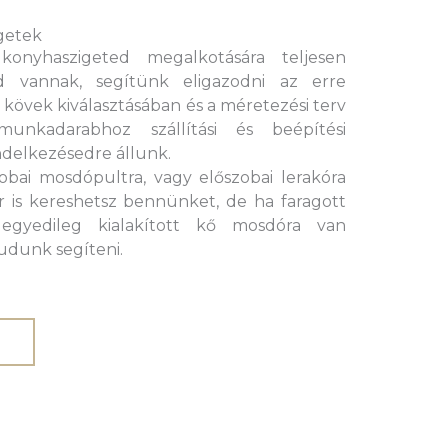
getek
onyhaszigeted megalkotására teljesen
id vannak, segítünk eligazodni az erre
kövek kiválasztásában és a méretezési terv
munkadarabhoz szállítási és beépítési
ndelkezésedre állunk.
bai mosdópultra, vagy előszobai lerakóra
 is kereshetsz bennünket, de ha faragott
 egyedileg kialakított kő mosdóra van
udunk segíteni.