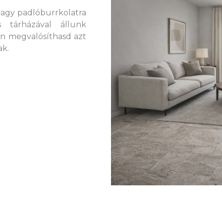
- vagy padlóburrkolatra
 tárházával állunk
n megvalósíthasd azt
ak.