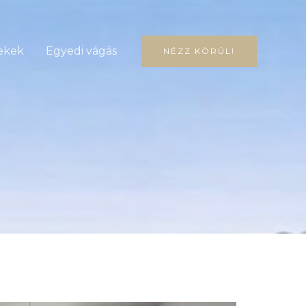
ekek
Egyedi vágás
NÉZZ KÖRÜL!