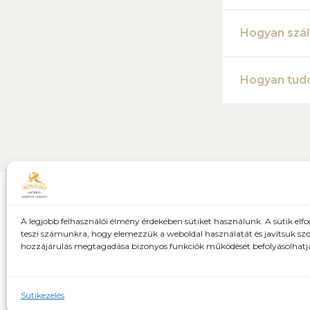
Hogyan szál
Hogyan tudo
A legjobb felhasználói élmény érdekében sütiket használunk. A sütik elf
teszi számunkra, hogy elemezzük a weboldal használatát és javítsuk szo
hozzájárulás megtagadása bizonyos funkciók működését befolyásolhatj
ÁSZF
Adatkezelési tájékoztató
Sütikezelés 
Sütikezelés