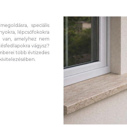
egoldásra, speciális
ányokra, lépcsőfokokra
d van, amelyhez nem
ítésfedlapokra vágysz?
berei több évtizedes
kivitelezésében.