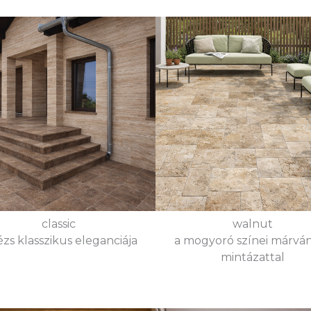
classic
walnut
ézs klasszikus eleganciája
a mogyoró színei márvá
mintázattal