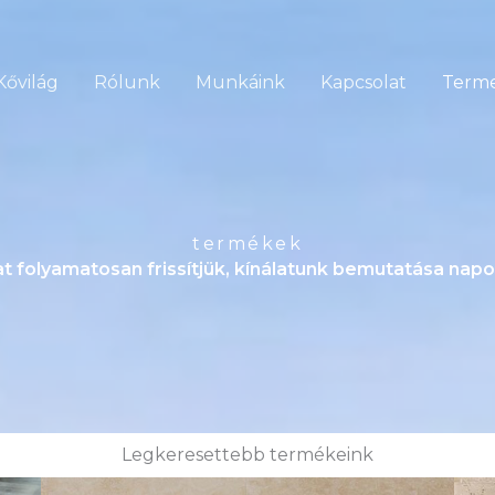
Kővilág
Rólunk
Munkáink
Kapcsolat
Term
termékek
t folyamatosan frissítjük, kínálatunk bemutatása napo
Legkeresettebb termékeink