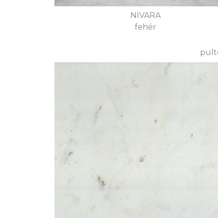
NIVARA
fehér
pult