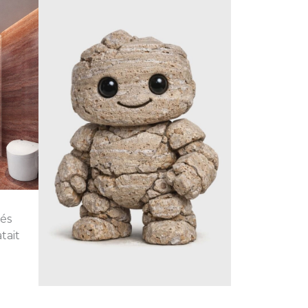
 és
tait