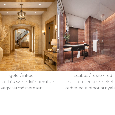
gold / inked
scabos / rosso / red
k érték színei kifinomultan
ha szereted a színeket
vagy természetesen
kedveled a bíbor árnyala