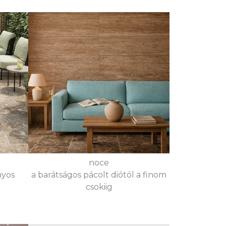
noce
nyos
a barátságos pácolt diótól a finom
csokiig