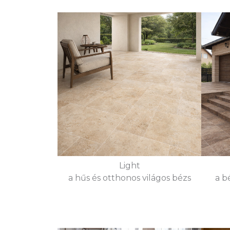
Light
a hűs és otthonos világos bézs
a b