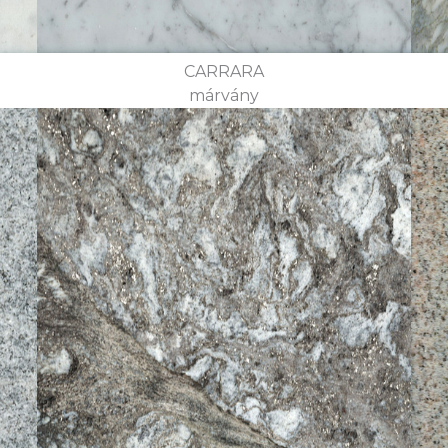
CARRARA
márvány