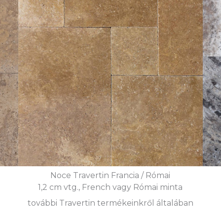
Noce Travertin Francia / Római
1,2 cm vtg., French vagy Római minta
további Travertin termékeinkről általában