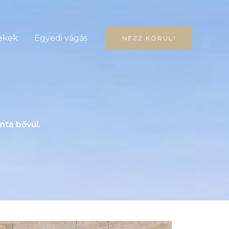
ekek
Egyedi vágás
NÉZZ KÖRÜL!
nta bővül.