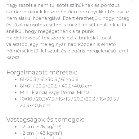
nagy részét a nem túl sötét színüknek és porózus
szerkezetüknek köszönhetően nem nyelik el és így az
nem alakul hőenergiává. Ezért érezhetjük, hogy hőség
és tűző napsütés esetén is mezítláb sétálhatunk rajta
anélkül, hogy megégetnénk a talpunk.
Ha déli fekvésű teraszodra ezt a burkolattípust
választod, egy meleg nyári nap közben is élhető
hőmérsékletű, letisztult és elegáns megjelenésű teret
kapsz.
Forgalmazott méretek:
61×20,3 / 61×30,5 / 61×40,6
61×61 / 30,5×30,5 / 40,6×40,6 cm
Mini, Francia vagy Római Minta
10×10 / 20,3×7,5 / 15×15 / 20,3×20,3 / 15×30,5 /
20,3×40,6 cm
Vastagságok és tömegek:
1,2 cm (~28 kg/m²)
~2 cm (~48 kg/m²)