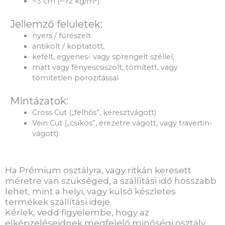
~3 cm (~72 kg/m²)
Jellemző felületek:
nyers / fűrészelt
antikolt / koptatott,
kefélt, egyenes- vagy sprengelt széllel,
matt vagy fényescsiszolt, tömített, vagy
tömítetlen porozitással
Mintázatok:
Cross Cut („felhős”, keresztvágott)
Vein Cut („csíkos”, erezetre vágott, vagy travertin-
vágott)
Ha Prémium osztályra, vagy ritkán keresett
méretre van szükséged, a szállítási idő hosszabb
lehet, mint a helyi, vagy külső készletes
termékek szállítási ideje.
Kérlek, vedd figyelembe, hogy az
elképzeléseidnek megfelelő minőségi osztály