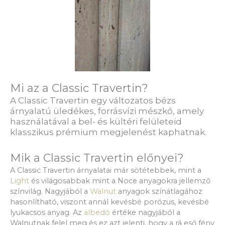
Mi az a Classic Travertin?
A Classic Travertin egy változatos bézs
árnyalatú üledékes, forrásvízi mészkő, amely
használatával a
bel- és kültéri felületeid
klasszikus prémium megjelenést kaphatnak.
Mik a Classic Travertin előnyei?
A Classic Travertin árnyalatai már sötétebbek, mint a
Light
és világosabbak mint a Noce anyagokra jellemző
színvilág. Nagyjából a
Walnut
anyagok színátlagához
hasonlítható, viszont annál kevésbé porózus, kevésbé
lyukacsos anyag. Az
albedó
értéke nagyjából a
Walnutnak felel meg és ez azt jelenti, hogy a rá eső fény