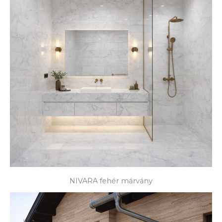
NIVARA fehér márvány